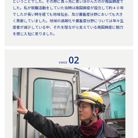
ということでした。その際に真っ先に思い浮かんだのが南国興産で
した。私が就職活動をしていた当時は南国興産が設立して約４０年
でしたが長い時を経ても地域社会、及び農畜産分野においても大き
く貢献していました。地域の過疎化や農畜産分野については年々生
産者が減少している中、それを陰ながら支えている南国興産に魅力
を感じ入社に至りました。
02