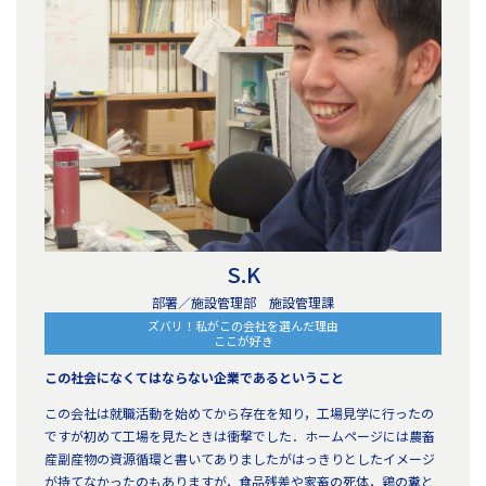
S.K
部署／施設管理部 施設管理課
ズバリ！私がこの会社を選んだ理由
ここが好き
この社会になくてはならない企業であるということ
この会社は就職活動を始めてから存在を知り，工場見学に行ったの
ですが初めて工場を見たときは衝撃でした．ホームページには農畜
産副産物の資源循環と書いてありましたがはっきりとしたイメージ
が持てなかったのもありますが，食品残差や家畜の死体，鶏の糞と