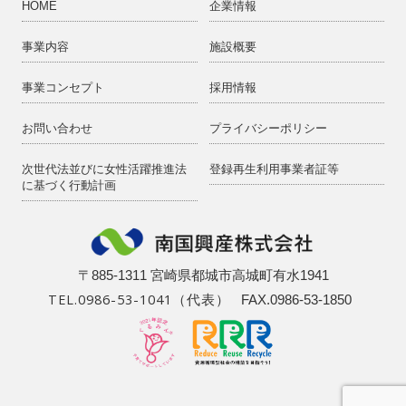
HOME
企業情報
南国興産では、お預かりした個人情報への不正な
事業内容
施設概要
アクセス、紛失、破壊、改ざん及び漏洩等の予防
並びに是正のために安全対策を講じます。 個人情
事業コンセプト
採用情報
報保護のために、個人情報管理責任者を設置し、
社内教育、安全対策等を積極的に実施するととも
お問い合わせ
プライバシーポリシー
に、お預かりした個人情報の保護が十分に行われ
次世代法並びに女性活躍推進法
登録再生利用事業者証等
ているかを社内で監査する体制を整備し、個人情
に基づく行動計画
報の保護に努めます。
3.個人情報の提供について
南国興産では、お預かりした個人情報をご本人の
〒885-1311 宮崎県都城市高城町有水1941
TEL.0986-53-1041（代表）
同意を得ることなく第三者へ開示・提供すること
FAX.0986-53-1850
はございません。
4.法令の遵守と見直しについて
南国興産は、個人情報に関する法令及びその他の