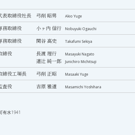
代表取締役社長
弓削 昭男
Akio Yuge
専務取締役
小ヶ内 信行
Nobuyuki Ogauchi
専務取締役
関谷 高史
Takafumi Sekiya
取締役
長渡 理行
Masayuki Nagato
道辻 純一郎
Junichiro Michitsuji
取締役工場長
弓削 正昭
Masaaki Yuge
監査役
吉原 雅道
Masamichi Yoshihara
有水1941