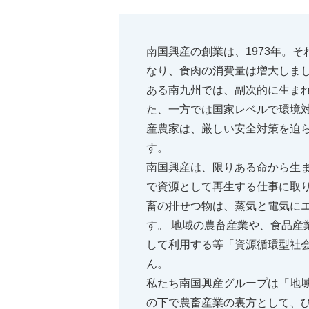
南国興産の創業は、1973年。
なり、食肉の消費量は増大しま
ある南九州では、副次的に生ま
た、一方では国家レベルで環境対
産農家は、厳しい安全対策を迫
す。
南国興産は、限りある命から生
で資源として再生する仕事に取
畜の排せつ物は、蒸気と電気に
す。 地域の農畜産業や、食品産
して利用する等「資源循環型社
ん。
私たち南国興産グループは「地
の下で農畜産業の裏方として、